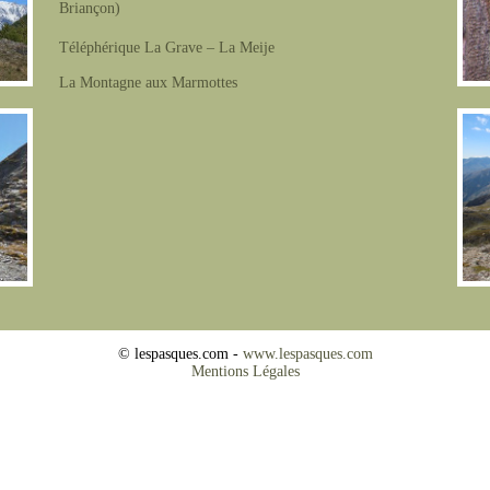
Briançon)
Téléphérique La Grave – La Meije
La Montagne aux Marmottes
© lespasques.com -
www.lespasques.com
Mentions Légales