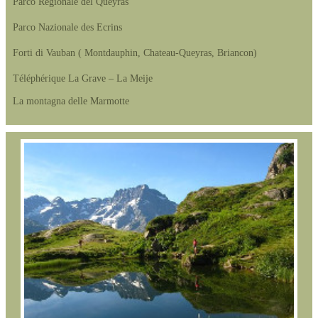
Parco Regionale del Queyras
Parco Nazionale des Ecrins
Forti di Vauban ( Montdauphin, Chateau-Queyras, Briancon)
Téléphérique La Grave – La Meije
La montagna delle Marmotte